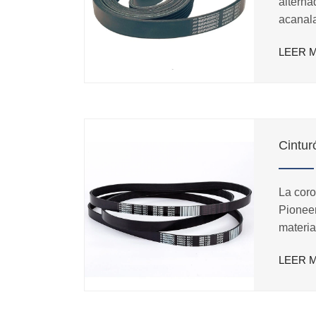
alterna
acanala
cinturo
LEER 
delgad
La coro
Pionee
materia
polio o
LEER 
de comb
acuerdo