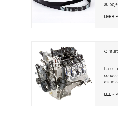
su obje
ventila
LEER 
corona 
las cor
comune
tamaño 
Cintur
La coro
conoce 
es un c
en la m
LEER 
proveed
corrien
PIONEE
desarrol