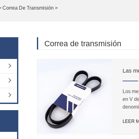
>
Correa De Transmisión
>
Correa de transmisión
Los mej
en V d
denomi
macala
LEER 
máltipl
superfl
bajo y v