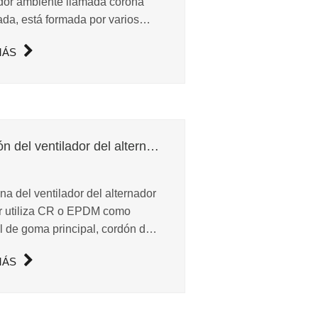
dor ambiente llamada corona
da, está formada por varios
nes en V diminutos, es ancha y
MÁS
a.
Cinturón del ventilador del alternador
na del ventilador del alternador
r utiliza CR o EPDM como
l de goma principal, cordón de
 fibra de aramida como material
MÁS
ustible, fabricado estricante de
 con las normas técnicas.