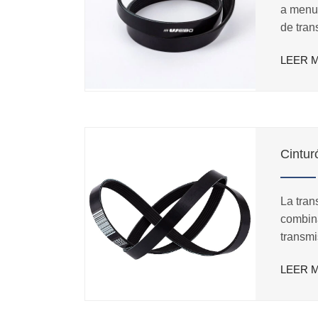
a menu
de tra
especia
LEER 
vehícu
profesi
ventila
PIONEE
Cintur
La tran
combina
transmi
la tran
LEER 
potenci
vibraci