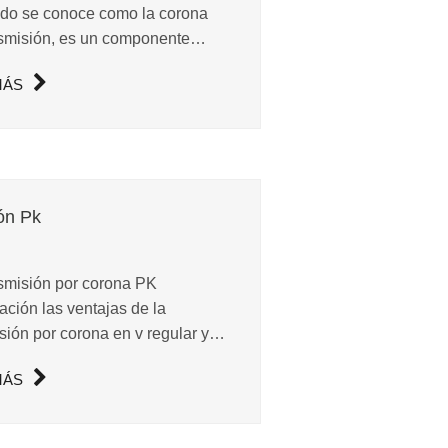
do se conoce como la corona
nsmisión, es un componente
l del motor en la mayoría de los
MÁS
los. Como proveedores
onales de corrientes de
dor serpentina, la empresa
R tiene...
ón Pk
smisión por corona PK
ción las ventajas de la
sión por corona en v regular y
smisión por corona. Tiene alta
MÁS
a de transmisión, pequeña
ón y operación estable.