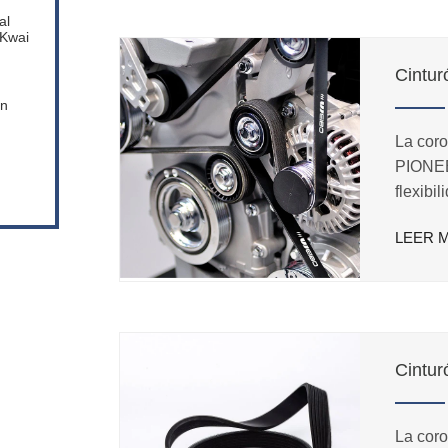
al
 Kwai
Cintur
en
La coro
PIONEE
flexibi
correr a
LEER 
diseño 
adecuad
velocid
Cintur
La coro