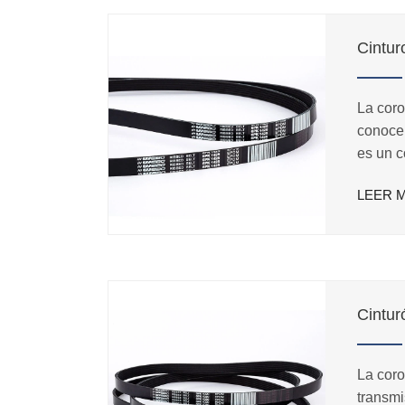
Cintur
La coro
conoce 
es un c
en la m
LEER 
Cintur
La coro
transmi