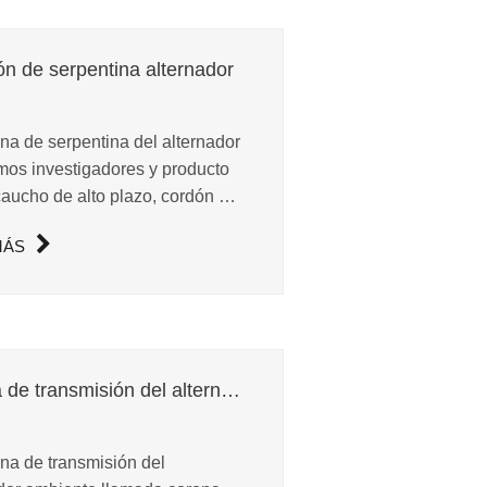
ón de serpentina alternador
na de serpentina del alternador
os investigadores y producto
 caucho de alto plazo, cordón de
 de alto estrés y fibra resistente
MÁS
aste.
Correa de transmisión del alternador
na de transmisión del