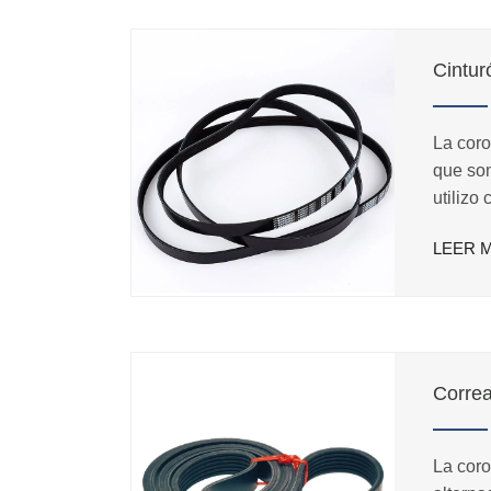
Cintur
La coro
que som
utilizo
tracción
LEER 
al desg
La coro