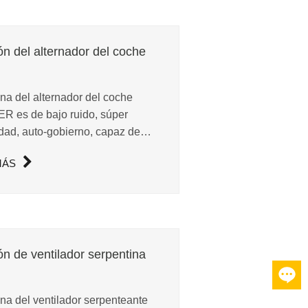
ón del alternador del coche
na del alternador del coche
R es de bajo ruido, súper
lidad, auto-gobierno, capaz de
 alta velocidad y utilizar un
MÁS
compacto de la unidad. Es
o para unidas de alta
ad, lo que es clásico...
ón de ventilador serpentina
na del ventilador serpenteante