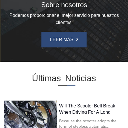
Sobre nosotros
Podemos proporcionar el mejor servicio para nuestros
clientes.
LEER MÁS
Últimas
Noticias
Will The Scooter Belt Break
When Driving For A Long
Distance?
Because the scooter adopts the
form of stepless automatic