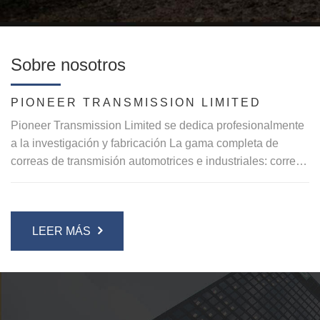
Sobre nosotros
PIONEER TRANSMISSION LIMITED
Pioneer Transmission Limited se dedica profesionalmente
a la investigación y fabricación La gama completa de
correas de transmisión automotrices e industriales: correas
de polietileno en V, correa dentada, correa V, correa
dentada, cinturón industrial, etc.
La compañía tiene 20 años de experiencia en diseño y
LEER MÁS
desarrollo, centrándose en la alta calidad y el suministro
de correas de transmisión de potencia de valor de grado!