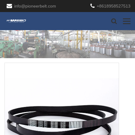
info@pioneerbelt.com
+8618958527513