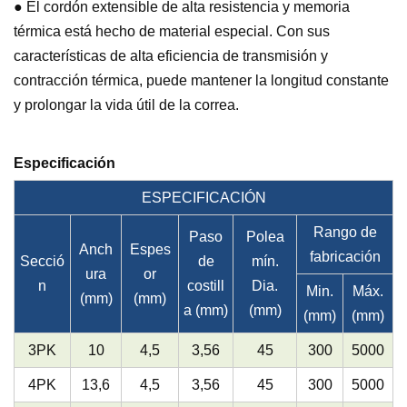
● El cordón extensible de alta resistencia y memoria
térmica está hecho de material especial. Con sus
características de alta eficiencia de transmisión y
contracción térmica, puede mantener la longitud constante
y prolongar la vida útil de la correa.
Especificación
ESPECIFICACIÓN
Rango de
Paso
Polea
Anch
Espes
fabricación
Secció
de
mín.
ura
or
n
costill
Dia.
Min.
Máx.
(mm)
(mm)
a (mm)
(mm)
(mm)
(mm)
3PK
10
4,5
3,56
45
300
5000
4PK
13,6
4,5
3,56
45
300
5000