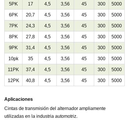
5PK
17
4,5
3,56
45
300
5000
6PK
20,7
4,5
3,56
45
300
5000
7PK
24,3
4,5
3,56
45
300
5000
8PK
27,8
4,5
3,56
45
300
5000
9PK
31,4
4,5
3,56
45
300
5000
10pk
35
4,5
3,56
45
300
5000
11PK
37,4
4,5
3,56
45
300
5000
12PK
40,8
4,5
3,56
45
300
5000
Aplicaciones
Cintas de transmisión del alternador ampliamente
utilizadas en la industria automotriz.