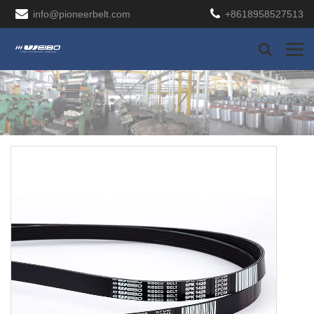
info@pioneerbelt.com
+8618958527513