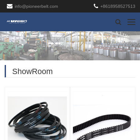
info@pioneerbelt.com
+8618958527513
ShowRoom