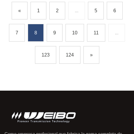
«
1
2
...
5
6
7
8
9
10
11
...
123
124
»
Como empresa profesional que fabrica la gama completa de