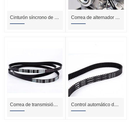
Cinturón síncrono de un solo diente de goma de alta calidad personalizado
Correa de alternador para el autobús Daewoo partes 8pk 1460
Correa de transmisión/correa de goma EPDM (XPA/XPB/XPC/ XPZ, /SAX/ SBX/SCX)
Control automático de puerta deslizante de 4,2 metros Bi-Parting