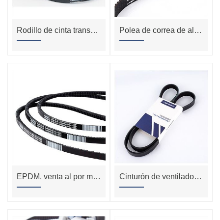
Rodillo de cinta transportadora de Poly Vee para cinta transportadora motorizada
Polea de correa de aluminio de alta precisión Gt2
EPDM, venta al por mayor, correa en V para autopartes de camiones
Cinturón de ventilador de motor Poly V Dongil Bando Pk V Cinturones de serpentina acanalados