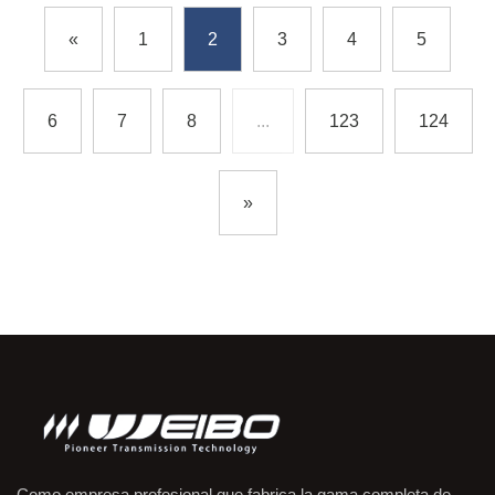
«
1
2
3
4
5
6
7
8
...
123
124
»
Como empresa profesional que fabrica la gama completa de