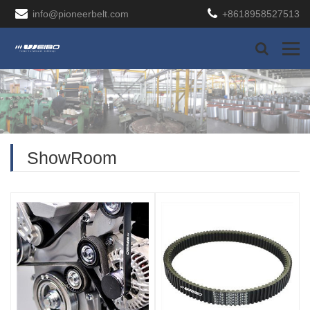
info@pioneerbelt.com
+8618958527513
ShowRoom