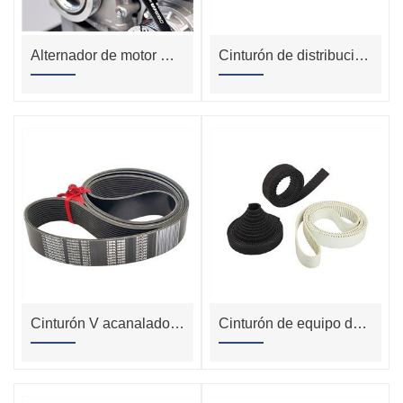
Alternador de motor Weichai, correa en V 612600100069 para Wd615
Cinturón de distribución de alta resistencia ultra silencioso L Mxl T5 XL Series, corte libre a la longitud, piezas de transmisión de China resistente
Cinturón V acanalado 3039376 Kta50-G3
Cinturón de equipo de combate de liberación rápida con hebilla magnética de aleación