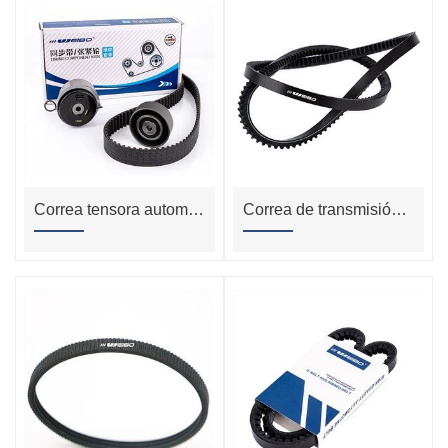
Correa tensora automotriz para Toyota 13568-11053 123my24
Correa de transmisión de lavadora/lavadora para Maytag