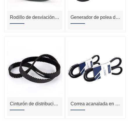
Rodillo de desviación del rodillo de guía del transportador para proteger la correa transportadora
Generador de polea de transmisión triangular V cinturón de goma ventilador envuelto estrecha junta V cinturón
Cinturón de distribución de goma Unitta síncrono personalizado al por mayor
Correa acanalada en V de 6pk